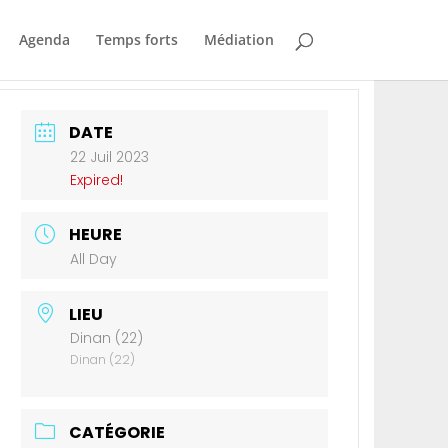
Agenda
Temps forts
Médiation
DATE
22 Juil 2023
Expired!
HEURE
All Day
LIEU
Dinan (22)
Dinan (22)
CATÉGORIE