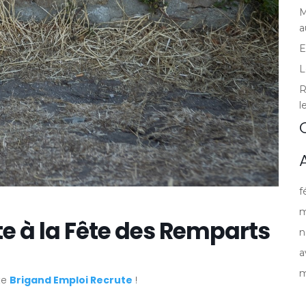
M
a
E
L
R
l
f
m
e à la Fête des Remparts
n
a
m
te
Brigand Emploi Recrute
!