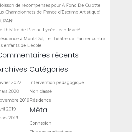
oisson de récompenses pour A Fond De Culotte
ux Championnats de France d’Escrime Artistique!
t PAN!
e Théâtre de Pan au Lycée Jean-Macé!
ésidence à Mont-Dol, Le Théâtre de Pan rencontre
es enfants de L’école.
Commentaires récents
Archives
Catégories
évrier 2022
Intervention pédagogique
ars 2020
Non classé
ovembre 2019
Résidence
Méta
vril 2019
ars 2019
Connexion