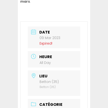
mars
.
DATE
09 Mar 2023
Expired!
HEURE
All Day
LIEU
Betton (35)
Betton (35)
CATÉGORIE